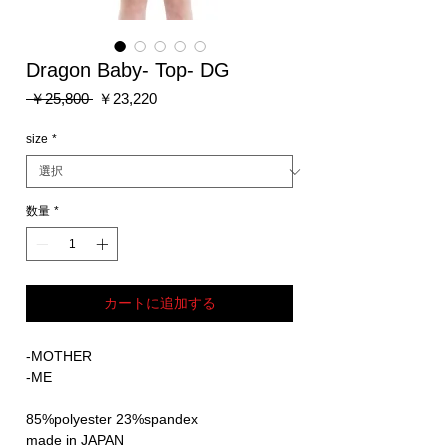
Dragon Baby- Top- DG
通
セ
 ￥25,800 
￥23,220
常
ー
価
ル
size
*
格
価
格
数量
*
カートに追加する
-MOTHER
-ME
85%polyester 23%spandex
made in JAPAN