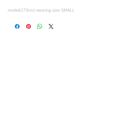
model(173cm) wearing size SMALL