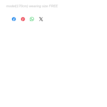
model(170cm) wearing size FREE