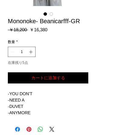
Mononoke- Beanicarfff-GR
通
セ
 ￥18,200 
￥16,380
常
ー
価
ル
数量
*
格
価
格
在庫残り5点
カートに追加する
-YOU DON'T
-NEED A
-DUVET
-ANYMORE